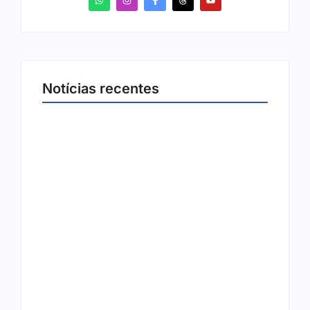
Notícias recentes
Arraial Flor do Maracujá acontece de 18 a 27
de setembro no Parque dos Tanques
8 de agosto de 2026
Joer 2026 inicia fases regionais em nove
cidades e reúne mais de 7,3 mil
participantes
6 de agosto de 2026