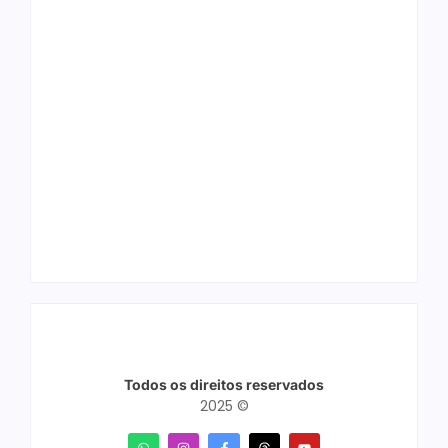
Arraial Flor do
Joer 2026 inicia
Maracujá acontece
fases regionais em
de 18 a 27 de
nove cidades e
setembro no Parque
reúne mais de 7,3
dos Tanques
mil participantes
Todos os direitos reservados
2025 ©