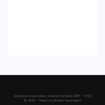
Ação conjunta apreende mais de
Joer 2026 inicia fases regionais em
R$ 800 mil em ouro ilegal escondido
nove cidades e reúne mais de 7,3
em carteira e sapato na BR 425
mil participantes
em…
Ji-Paraná ganhará voos diretos
para São Paulo com quatro
Nova Mamoré acerta a quina da
frequências semanais a partir de
Mega Sena pela terceira vez em 10
dezembro
dias
Jornalista responsável: Ananda Carvalho [DRT – 1702]
© 2025 – Todos os direitos reservados