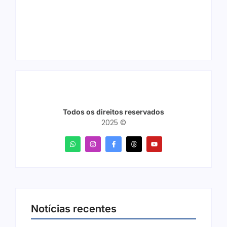
reúne mais de 7,3
carteira e sapato na
mil participantes
BR 425 em…
Todos os direitos reservados
2025 ©
Notícias recentes