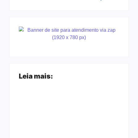
Leia mais:
Ação conjunta
Joer 2026 inicia
apreende mais de
fases regionais em
R$ 800 mil em ouro
nove cidades e
ilegal escondido em