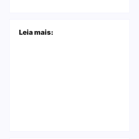
Leia mais:
Ação conjunta
Joer 2026 inicia
apreende mais de
fases regionais em
R$ 800 mil em ouro
nove cidades e
ilegal escondido em
reúne mais de 7,3
carteira e sapato na
mil participantes
BR 425 em…