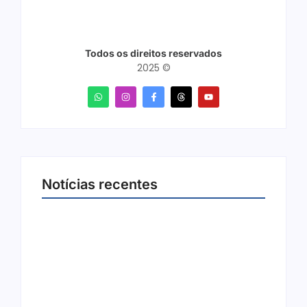
Todos os direitos reservados
2025 ©
Notícias recentes
Joer 2026 inicia fases regionais em nove
cidades e reúne mais de 7,3 mil
participantes
6 de agosto de 2026