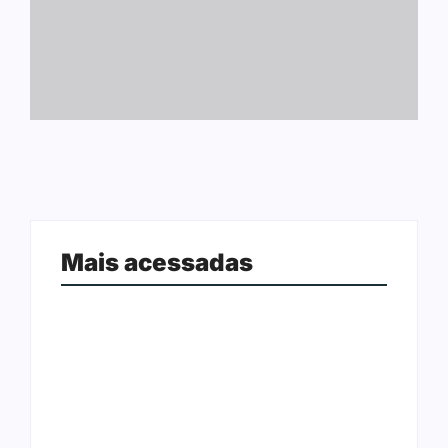
Mais acessadas
Ação conjunta apreende mais de
Joer 2026 inicia fases regionais em
R$ 800 mil em ouro ilegal escondido
nove cidades e reúne mais de 7,3
em carteira e sapato na BR 425
mil participantes
em…