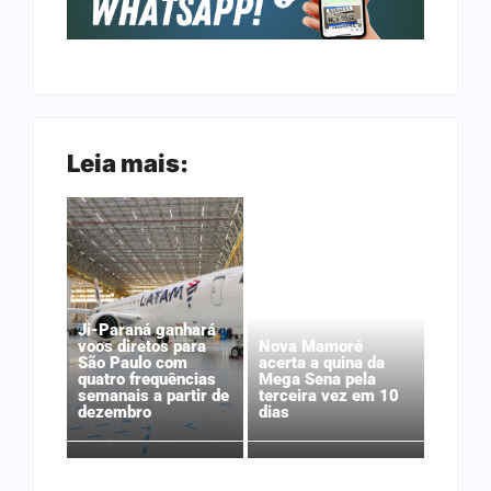
Leia mais:
Ji-Paraná ganhará
voos diretos para
Nova Mamoré
São Paulo com
acerta a quina da
quatro frequências
Mega Sena pela
semanais a partir de
terceira vez em 10
dezembro
dias