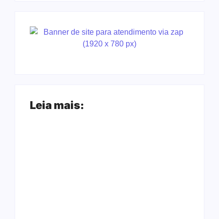
Leia mais:
Arraial Flor do
Joer 2026 inicia
Maracujá acontece
fases regionais em
de 18 a 27 de
nove cidades e
setembro no Parque
reúne mais de 7,3
dos Tanques
mil participantes