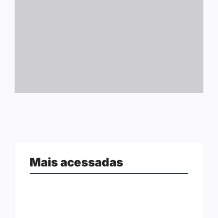
Mais acessadas
Arraial Flor do Maracujá acontece
Joer 2026 inicia fases regionais em
de 18 a 27 de setembro no Parque
nove cidades e reúne mais de 7,3
dos Tanques
mil participantes