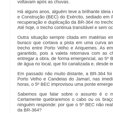
voltavam após as chuvas.
Há alguns anos, alguém teve a brilhante ideia
e Construção (BEC) do Exército, sediado em P
recuperação e duplicação da BR-364 no trecho
Até hoje, o trecho continua transitável e sem o
Outra situação sempre citada em matérias 
buraco que cortava a pista em uma curva ant
trecho entre Porto Velho e Ariquemes. As emp
garantido, pois a valeta retornava com as
entregar a obra, de forma emergencial, ao 5º
de água no local, que foi canalizada e, desde 
Em passado não muito distante, a BR-364 foi 
Porto Velho e Candeias do Jamari, nas ime
horas, o 5º BEC improvisou uma ponte emergenc
Sabemos que falar sobre o assunto é o me
Certamente quebraremos o cabo ou os braço
ninguém responde: por que o 5º BEC não real
da BR-364?