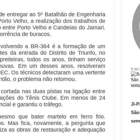
 de entregar ao 5º Batalhão de Engenharia
orto Velho, a realização dos trabalhos de
 entre Porto Velho e Candeias do Jamari.
corrência de buracos.
envolvendo a BR-364 é a formação de um
es da entrada do Distrito de Triunfo, no
reiteiras, todos os anos, tinham serviço
 chuvas. Em um desses anos, resolveram
6 de
 BEC. Os técnicos detectaram uma vertente
então, o problema não retornou.
cortada nas duas pistas na ligação entre
diações do Tênis Clube. Em menos de 24
Ji-P
ial e garantiu o tráfego.
São
smo que bater martelo em ferro frio.
sem
s. Mas fica, novamente, a pergunta que
iza as obras de restauração e adequação