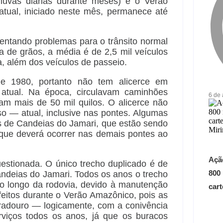
chuvas diárias durante meses) e o Verão
tual, iniciado neste mês, permanece até
sentando problemas para o trânsito normal
 de grãos, a média é de 2,5 mil veículos
a, além dos veículos de passeio.
e 1980, portanto não tem alicerce em
 atual. Na época, circulavam caminhões
6 de
tam mais de 50 mil quilos. O alicerce não
o — atual, inclusive nas pontes. Algumas
 de Candeias do Jamari, que estão sendo
 que deverá ocorrer nas demais pontes ao
Açã
uestionada. O único trecho duplicado é de
800
andeias do Jamari. Todos os anos o trecho
o longo da rodovia, devido à manutenção
car
feitos durante o Verão Amazônico, pois as
uradouro — logicamente, com a conivência
rviços todos os anos, já que os buracos