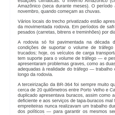
estações climáticas: o Inverno Amazônico (
Amazônico (seca durante meses). O período a
novembro, quando começam as chuvas.
Vários locais do trecho privatizado estão apre
da movimentada rodovia. Em períodos de safra
pesados (carretas, bitrens e treminhões) por di
A rodovia só foi pavimentada na década d
condições de suportar o volume de tráfego
trucados; hoje, os veículos de carga transpor
tem suporte para o volume de tráfego — e pes
apresentaram problemas graves, como as duas
adequadas à realidade do tráfego — trabalho
longo da rodovia.
A terceirização da BR-364 foi sempre muito q
cerca de 20 quilômetros entre Porto Velho e C
duplicado apresentava buracos, assim como a
deficiente e aos serviços de tapa-buracos mal 
empreiteiras nunca realizavam um trabalho d
dos políticos — para garantir os mesmos se