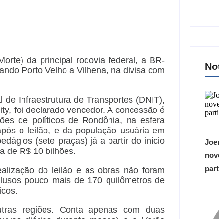
orte) da principal rodovia federal, a BR-
No
igando Porto Velho a Vilhena, na divisa com
 de Infraestrutura de Transportes (DNIT),
ty, foi declarado vencedor. A concessão é
ões de políticos de Rondônia, na esfera
após o leilão, e da população usuária em
ágios (sete praças) já a partir do início
Joer
a de R$ 10 bilhões.
nove
part
lização do leilão e as obras não foram
nclusos pouco mais de 170 quilômetros de
icos.
utras regiões. Conta apenas com duas