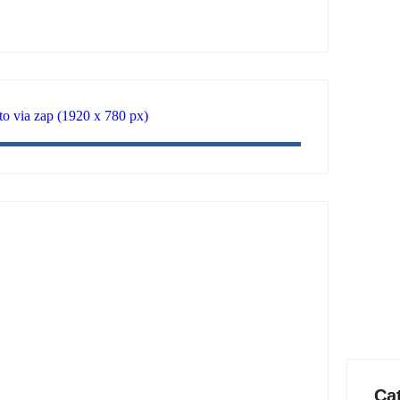
cidades e reúne mais de 7,3 mil
il em ouro ilegal escondido em
Ca