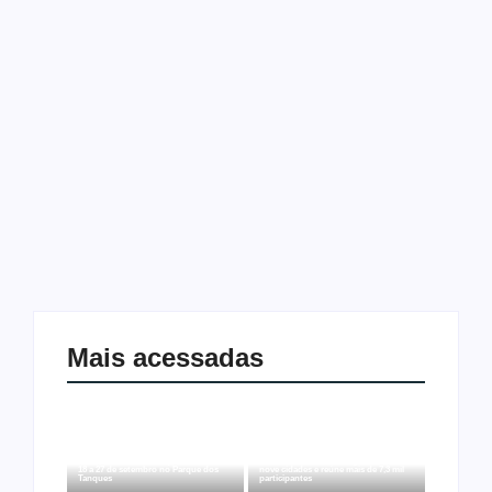
detecta pontos críticos em
Porto Velho
25 de março de 2025
O Conselho Regional de Enfermagem de Rondônia (Coren-
RO) integrou a Operação Salas de Vacina, uma ação
nacional conduzida pelo Conselho Federal de Enfermagem
(Cofen) que busca avaliar e aprimorar a qualidade do
serviço...
Leia mais
Mais acessadas
Arraial Flor do Maracujá acontece de
Joer 2026 inicia fases regionais em
18 a 27 de setembro no Parque dos
nove cidades e reúne mais de 7,3 mil
Tanques
participantes