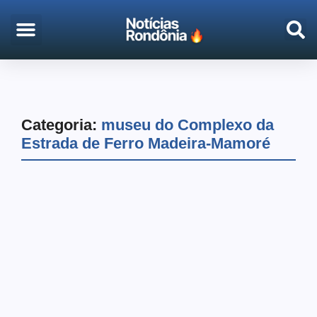
EMPREGO & CONCURSOS
PORTO VELHO
Categoria:
museu do Complexo da
Estrada de Ferro Madeira-Mamoré
Arte & Cultura
Porto Velho
Turismo
Complexo da Madeira-
Mamoré está com novo
horário para visitações