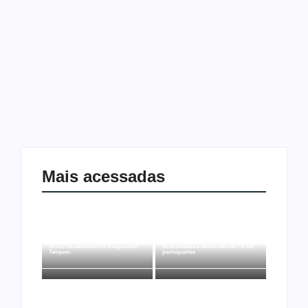
5 de março de 2025
O Complexo da Estrada de Ferro Madeira-Mamoré, um dos
principais pontos turísticos e históricos de Porto Velho,
agora conta com um novo horário de funcionamento.
Atendendo a uma solicitação do prefeito Léo Moraes,...
Leia mais
Mais acessadas
Arraial Flor do Maracujá acontece de
Joer 2026 inicia fases regionais em
18 a 27 de setembro no Parque dos
nove cidades e reúne mais de 7,3 mil
Tanques
participantes