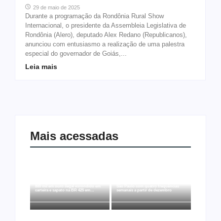
29 de maio de 2025
Durante a programação da Rondônia Rural Show
Internacional, o presidente da Assembleia Legislativa de
Rondônia (Alero), deputado Alex Redano (Republicanos),
anunciou com entusiasmo a realização de uma palestra
especial do governador de Goiás,...
Leia mais
Mais acessadas
Ação conjunta apreende mais de R$
Ji-Paraná ganhará voos diretos para
800 mil em ouro ilegal escondido em
São Paulo com quatro frequências
carteira e sapato na BR 425 em…
semanais a partir de dezembro