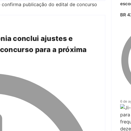
esco
BR 4
nia conclui ajustes e
 concurso para a próxima
6 de a