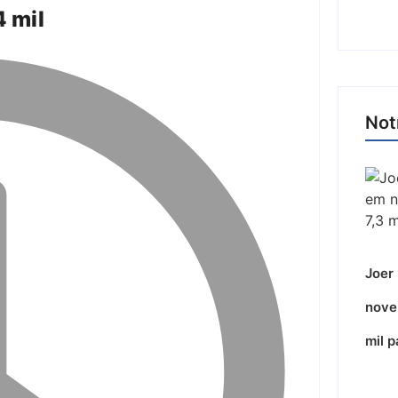
4 mil
Not
Joer 
nove
mil p