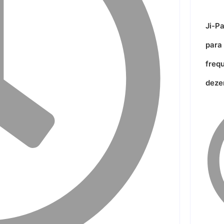
Ji-P
para
freq
deze