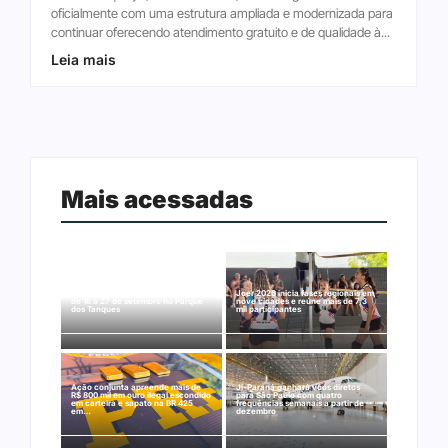
oficialmente com uma estrutura ampliada e modernizada para
continuar oferecendo atendimento gratuito e de qualidade à...
Leia mais
Mais acessadas
Arraial Flor do Maracujá acontece
Joer 2026 inicia fases regionais em
de 18 a 27 de setembro no Parque
nove cidades e reúne mais de 7,3
dos Tanques
mil participantes
Ação conjunta apreende mais de
Ji-Paraná ganhará voos diretos
R$ 800 mil em ouro ilegal escondido
para São Paulo com quatro
em carteira e sapato na BR 425
frequências semanais a partir de
em…
dezembro