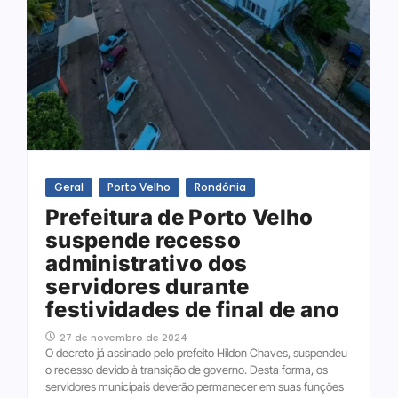
Geral
Porto Velho
Rondônia
Prefeitura de Porto Velho
suspende recesso
administrativo dos
servidores durante
festividades de final de ano
27 de novembro de 2024
O decreto já assinado pelo prefeito Hildon Chaves, suspendeu
o recesso devido à transição de governo. Desta forma, os
servidores municipais deverão permanecer em suas funções