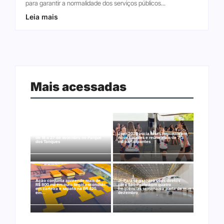
para garantir a normalidade dos serviços públicos...
Leia mais
Mais acessadas
Arraial Flor do Maracujá acontece
Joer 2026 inicia fases regionais em
de 18 a 27 de setembro no Parque
nove cidades e reúne mais de 7,3
dos Tanques
mil participantes
Ação conjunta apreende mais de
Ji-Paraná ganhará voos diretos
R$ 800 mil em ouro ilegal escondido
para São Paulo com quatro
em carteira e sapato na BR 425
frequências semanais a partir de
em…
dezembro