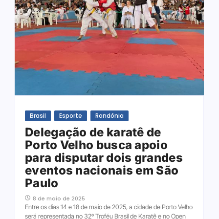
Brasil
Esporte
Rondônia
Delegação de karatê de
Porto Velho busca apoio
para disputar dois grandes
eventos nacionais em São
Paulo
8 de maio de 2025
Entre os dias 14 e 18 de maio de 2025, a cidade de Porto Velho
será representada no 32º Troféu Brasil de Karatê e no Open