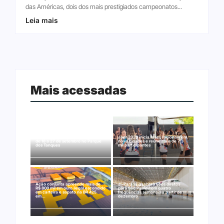
das Américas, dois dos mais prestigiados campeonatos...
Leia mais
Mais acessadas
Arraial Flor do Maracujá acontece
Joer 2026 inicia fases regionais em
de 18 a 27 de setembro no Parque
nove cidades e reúne mais de 7,3
dos Tanques
mil participantes
Ação conjunta apreende mais de
Ji-Paraná ganhará voos diretos
R$ 800 mil em ouro ilegal escondido
para São Paulo com quatro
em carteira e sapato na BR 425
frequências semanais a partir de
em…
dezembro