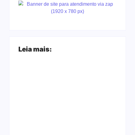
Leia mais:
Arraial Flor do
Joer 2026 inicia
Maracujá acontece
fases regionais em
de 18 a 27 de
nove cidades e
setembro no Parque
reúne mais de 7,3
dos Tanques
mil participantes