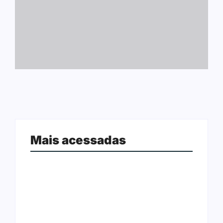
Mais acessadas
Arraial Flor do Maracujá acontece
Joer 2026 inicia fases regionais em
de 18 a 27 de setembro no Parque
nove cidades e reúne mais de 7,3
dos Tanques
mil participantes