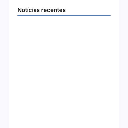
Notícias recentes
Joer 2026 inicia fases regionais em nove
cidades e reúne mais de 7,3 mil
participantes
6 de agosto de 2026
Ação conjunta apreende mais de R$ 800 mil
em ouro ilegal escondido em carteira e
sapato na BR 425 em…
6 de agosto de 2026