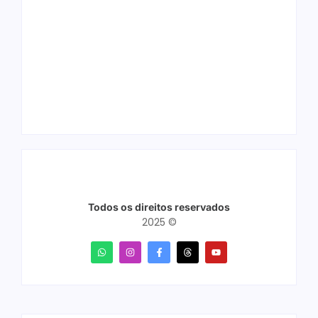
Ação conjunta
Joer 2026 inicia
apreende mais de
fases regionais em
R$ 800 mil em ouro
nove cidades e
ilegal escondido em
reúne mais de 7,3
carteira e sapato na
mil participantes
BR 425 em…
Todos os direitos reservados
2025 ©