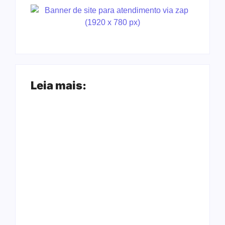
Leia mais:
Arraial Flor do
Joer 2026 inicia
Maracujá acontece
fases regionais em
de 18 a 27 de
nove cidades e
setembro no Parque
reúne mais de 7,3
dos Tanques
mil participantes