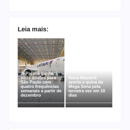
Leia mais:
Ji-Paraná ganhará
voos diretos para
Nova Mamoré
São Paulo com
acerta a quina da
quatro frequências
Mega Sena pela
semanais a partir de
terceira vez em 10
dezembro
dias