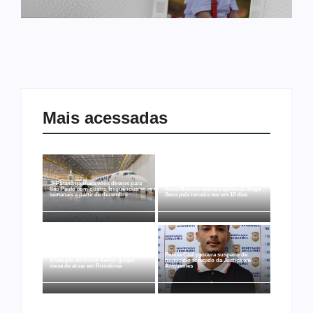
Mais acessadas
Ji-Paraná ganhará voos diretos para
São Paulo com quatro frequências
Nova Mamoré acerta a quina da Mega
semanais a partir de dezembro
Sena pela terceira vez em 10 dias
Rede Nova Era compra três lojas do
Polícia Civil procura suspeito de
Arasuper em Porto Velho; grupo
homicídio foragido da Justiça em
deixa de atuar em Rondônia
Ariquemes