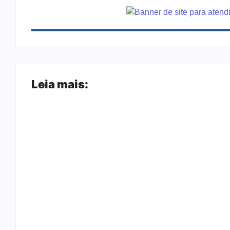
Leia mais:
Ji-Paraná ganhará voos diretos para São 
partir de dezembro
Nova Mamoré acerta a quina da Mega Sena p