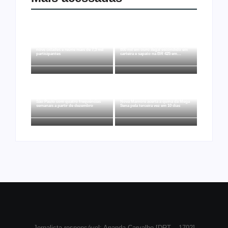
Joer 2026 inicia fases regionais em
Ação conjunta apreende mais de R$
nove cidades e reúne mais de 7,3 mil
800 mil em ouro ilegal escondido em
participantes
carteira e sapato na BR 425 em…
Ji-Paraná ganhará voos diretos para
São Paulo com quatro frequências
Nova Mamoré acerta a quina da Mega
semanais a partir de dezembro
Sena pela terceira vez em 10 dias
Jornalista responsável: Ananda Carvalho [DRT – 1702]