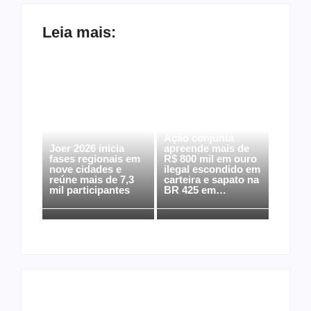
Leia mais:
Ação conjunta
Joer 2026 inicia
apreende mais de
fases regionais em
R$ 800 mil em ouro
nove cidades e
ilegal escondido em
reúne mais de 7,3
carteira e sapato na
mil participantes
BR 425 em…