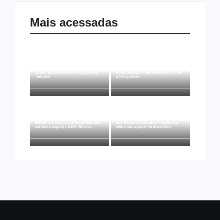
Mais acessadas
Arraial Flor do Maracujá acontece de
Joer 2026 inicia fases regionais em
18 a 27 de setembro no Parque dos
nove cidades e reúne mais de 7,3 mil
Tanques
participantes
Ação conjunta apreende mais de R$
Ji-Paraná ganhará voos diretos para
800 mil em ouro ilegal escondido em
São Paulo com quatro frequências
carteira e sapato na BR 425 em…
semanais a partir de dezembro