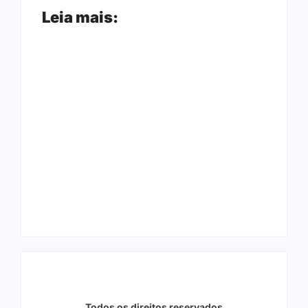
Leia mais:
Arraial Flor do
Joer 2026 inicia
Maracujá acontece
fases regionais em
de 18 a 27 de
nove cidades e
setembro no Parque
reúne mais de 7,3
dos Tanques
mil participantes
Todos os direitos reservados