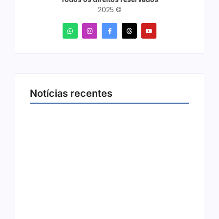
2025 ©
Notícias recentes
Arraial Flor do Maracujá acontece de 18 a 27
de setembro no Parque dos Tanques
8 de agosto de 2026
Joer 2026 inicia fases regionais em nove
cidades e reúne mais de 7,3 mil