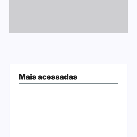
Mais acessadas
Arraial Flor do Maracujá acontece
Joer 2026 inicia fases regionais em
de 18 a 27 de setembro no Parque
nove cidades e reúne mais de 7,3
dos Tanques
mil participantes
Ação conjunta apreende mais de
Ji-Paraná ganhará voos diretos
R$ 800 mil em ouro ilegal escondido
para São Paulo com quatro