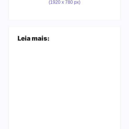
Leia mais:
Arraial Flor do
Joer 2026 inicia
Maracujá acontece
fases regionais em
de 18 a 27 de
nove cidades e
setembro no Parque
reúne mais de 7,3
dos Tanques
mil participantes