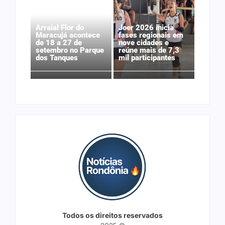
Arraial Flor do
Joer 2026 inicia
Maracujá acontece
fases regionais em
de 18 a 27 de
nove cidades e
setembro no Parque
reúne mais de 7,3
dos Tanques
mil participantes
Todos os direitos reservados