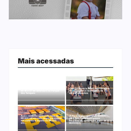
Mais acessadas
Arraial Flor do Maracujá acontece
Joer 2026 inicia fases regionais em
de 18 a 27 de setembro no Parque
nove cidades e reúne mais de 7,3
dos Tanques
mil participantes
Ação conjunta apreende mais de
Ji-Paraná ganhará voos diretos
R$ 800 mil em ouro ilegal escondido
para São Paulo com quatro
em carteira e sapato na BR 425
frequências semanais a partir de
em…
dezembro