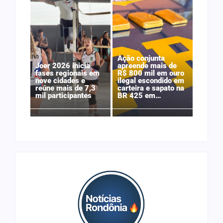
Ação conjunta
Joer 2026 inicia
apreende mais de
fases regionais em
R$ 800 mil em ouro
nove cidades e
ilegal escondido em
reúne mais de 7,3
carteira e sapato na
mil participantes
BR 425 em…