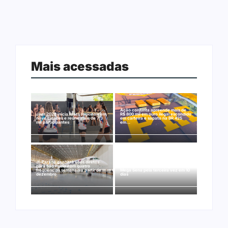
Mais acessadas
Ação conjunta apreende mais de
Joer 2026 inicia fases regionais em
R$ 800 mil em ouro ilegal escondido
nove cidades e reúne mais de 7,3
em carteira e sapato na BR 425
mil participantes
em…
Ji-Paraná ganhará voos diretos
para São Paulo com quatro
Nova Mamoré acerta a quina da
frequências semanais a partir de
Mega Sena pela terceira vez em 10
dezembro
dias