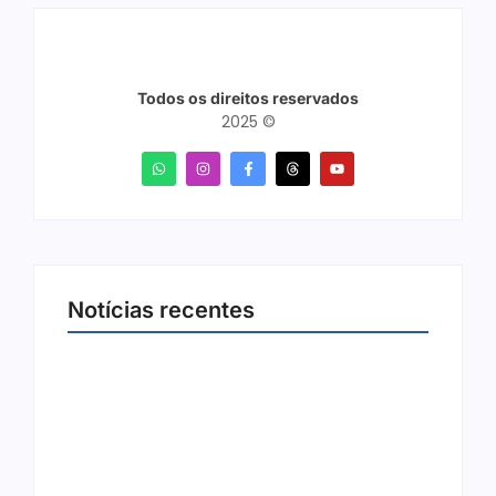
Todos os direitos reservados
2025 ©
Notícias recentes
Arraial Flor do Maracujá acontece de 18 a 27
de setembro no Parque dos Tanques
8 de agosto de 2026