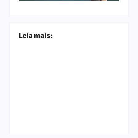
Leia mais:
Arraial Flor do
Joer 2026 inicia
Maracujá acontece
fases regionais em
de 18 a 27 de
nove cidades e
setembro no Parque
reúne mais de 7,3
dos Tanques
mil participantes