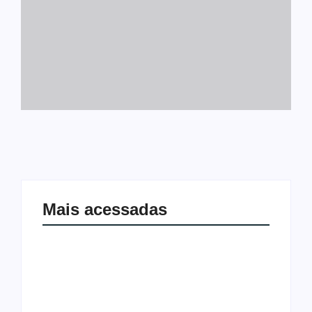
Mais acessadas
Joer 2026 inicia fases regionais em
Ação conjunta apreende mais de R$
nove cidades e reúne mais de 7,3 mil
800 mil em ouro ilegal escondido em
participantes
carteira e sapato na BR 425 em…