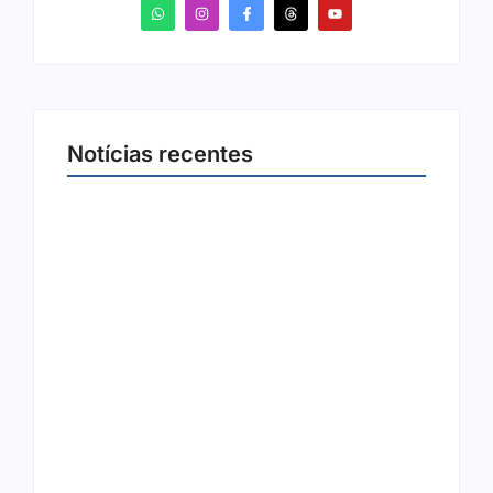
Notícias recentes
Arraial Flor do Maracujá acontece de 18 a 27
de setembro no Parque dos Tanques
8 de agosto de 2026
Joer 2026 inicia fases regionais em nove
cidades e reúne mais de 7,3 mil
participantes
6 de agosto de 2026