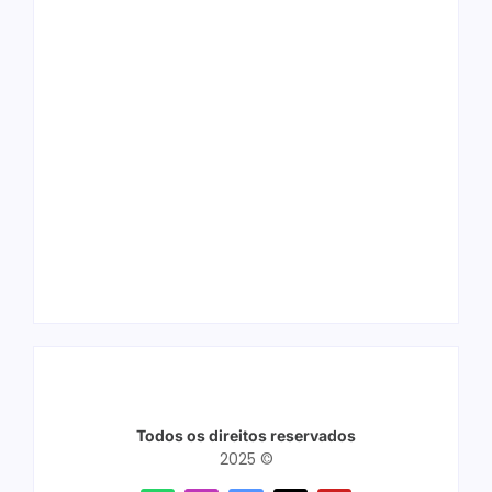
Arraial Flor do
Joer 2026 inicia
Maracujá acontece
fases regionais em
de 18 a 27 de
nove cidades e
setembro no Parque
reúne mais de 7,3
dos Tanques
mil participantes
Todos os direitos reservados
2025 ©