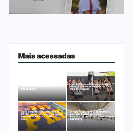
Mais acessadas
Arraial Flor do Maracujá acontece
Joer 2026 inicia fases regionais em
de 18 a 27 de setembro no Parque
nove cidades e reúne mais de 7,3
dos Tanques
mil participantes
Ação conjunta apreende mais de
Ji-Paraná ganhará voos diretos
R$ 800 mil em ouro ilegal escondido
para São Paulo com quatro
em carteira e sapato na BR 425
frequências semanais a partir de
em…
dezembro