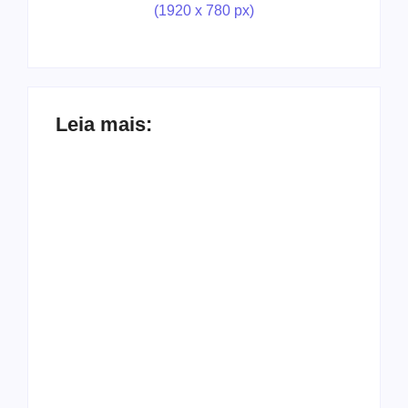
Leia mais:
Arraial Flor do
Maracujá acontece
Joer 2026 inicia
de 18 a 27 de
fases regionais em
setembro no
nove cidades e
Parque dos
reúne mais de 7,3
Tanques
mil participantes