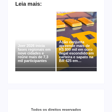
Leia mais:
Ação conjunta
Joer 2026 inicia
apreende mais de
fases regionais em
R$ 800 mil em ouro
nove cidades e
ilegal escondido em
reúne mais de 7,3
carteira e sapato na
mil participantes
BR 425 em…
Todos os direitos reservados