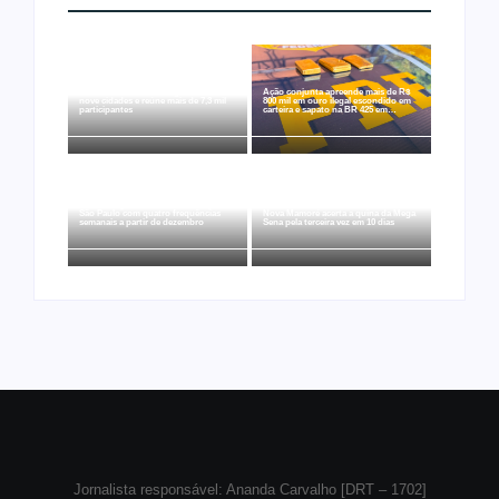
Joer 2026 inicia fases regionais em
Ação conjunta apreende mais de R$
nove cidades e reúne mais de 7,3 mil
800 mil em ouro ilegal escondido em
participantes
carteira e sapato na BR 425 em…
Ji-Paraná ganhará voos diretos para
São Paulo com quatro frequências
Nova Mamoré acerta a quina da Mega
semanais a partir de dezembro
Sena pela terceira vez em 10 dias
Jornalista responsável: Ananda Carvalho [DRT – 1702]