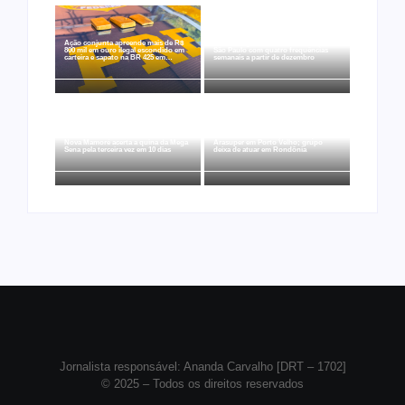
Ação conjunta apreende mais de R$
Ji-Paraná ganhará voos diretos para
800 mil em ouro ilegal escondido em
São Paulo com quatro frequências
carteira e sapato na BR 425 em…
semanais a partir de dezembro
Rede Nova Era compra três lojas do
Nova Mamoré acerta a quina da Mega
Arasuper em Porto Velho; grupo
Sena pela terceira vez em 10 dias
deixa de atuar em Rondônia
Jornalista responsável: Ananda Carvalho [DRT – 1702]
© 2025 – Todos os direitos reservados