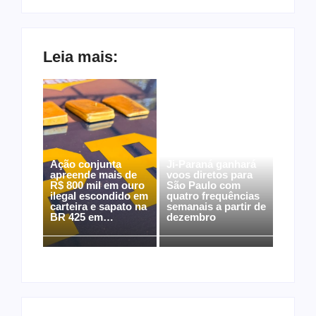
Leia mais:
Ação conjunta
Ji-Paraná ganhará
apreende mais de
voos diretos para
R$ 800 mil em ouro
São Paulo com
ilegal escondido em
quatro frequências
carteira e sapato na
semanais a partir de
BR 425 em…
dezembro