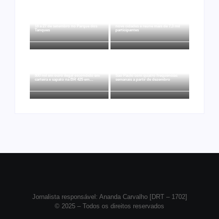
Arraial Flor do Maracujá acontece de
Joer 2026 inicia fases regionais em
18 a 27 de setembro no Parque dos
nove cidades e reúne mais de 7,3 mil
Tanques
participantes
Ação conjunta apreende mais de R$
Ji-Paraná ganhará voos diretos para
800 mil em ouro ilegal escondido em
São Paulo com quatro frequências
carteira e sapato na BR 425 em…
semanais a partir de dezembro
Jornalista responsável: Ananda Carvalho [DRT – 1702]
© 2025 – Todos os direitos reservados