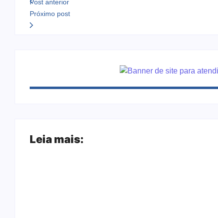
Post anterior
Próximo post
Leia mais:
Arraial Flor do Maracujá acontece de 18 
Joer 2026 inicia fases regionais em nove c