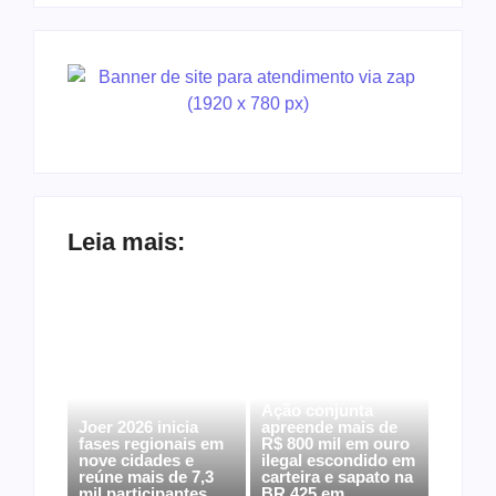
Leia mais:
Ação conjunta
Joer 2026 inicia
apreende mais de
fases regionais em
R$ 800 mil em ouro
nove cidades e
ilegal escondido em
reúne mais de 7,3
carteira e sapato na
mil participantes
BR 425 em…