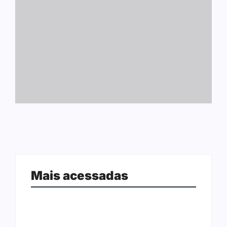
Mais acessadas
Ação conjunta apreende mais de
Joer 2026 inicia fases regionais em
R$ 800 mil em ouro ilegal escondido