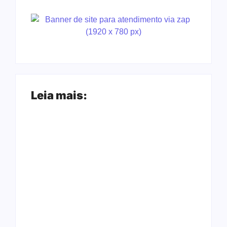
Leia mais:
Ação conjunta
Joer 2026 inicia
apreende mais de
fases regionais em
R$ 800 mil em ouro
nove cidades e
ilegal escondido em
reúne mais de 7,3
carteira e sapato na
mil participantes
BR 425 em…