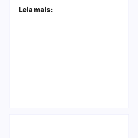
Leia mais:
Arraial Flor do
Joer 2026 inicia
Maracujá acontece
fases regionais em
de 18 a 27 de
nove cidades e
setembro no Parque
reúne mais de 7,3
dos Tanques
mil participantes