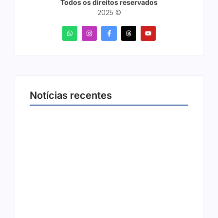
Todos os direitos reservados
2025 ©
Notícias recentes
Arraial Flor do Maracujá acontece de 18 a 27
de setembro no Parque dos Tanques
8 de agosto de 2026
Joer 2026 inicia fases regionais em nove