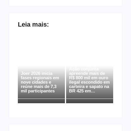
Leia mais:
Ação conjunta
Joer 2026 inicia
apreende mais de
fases regionais em
R$ 800 mil em ouro
nove cidades e
ilegal escondido em
reúne mais de 7,3
carteira e sapato na
mil participantes
BR 425 em…