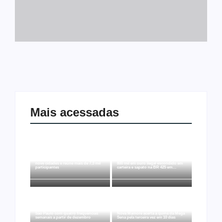
Mais acessadas
Joer 2026 inicia fases regionais em
Ação conjunta apreende mais de R$
nove cidades e reúne mais de 7,3 mil
800 mil em ouro ilegal escondido em
participantes
carteira e sapato na BR 425 em…
Ji-Paraná ganhará voos diretos para
São Paulo com quatro frequências
Nova Mamoré acerta a quina da Mega
semanais a partir de dezembro
Sena pela terceira vez em 10 dias