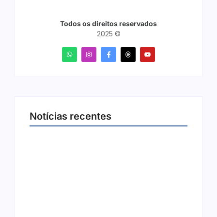
Todos os direitos reservados
2025 ©
Notícias recentes
Joer 2026 inicia fases regionais em nove
cidades e reúne mais de 7,3 mil
participantes
6 de agosto de 2026