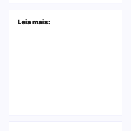
Leia mais:
Ação conjunta
Joer 2026 inicia
apreende mais de
fases regionais em
R$ 800 mil em ouro
nove cidades e
ilegal escondido em
reúne mais de 7,3
carteira e sapato na
mil participantes
BR 425 em…