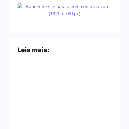
Leia mais:
Ação conjunta
Joer 2026 inicia
apreende mais de
fases regionais em
R$ 800 mil em ouro
nove cidades e
ilegal escondido em
reúne mais de 7,3
carteira e sapato na
mil participantes
BR 425 em…