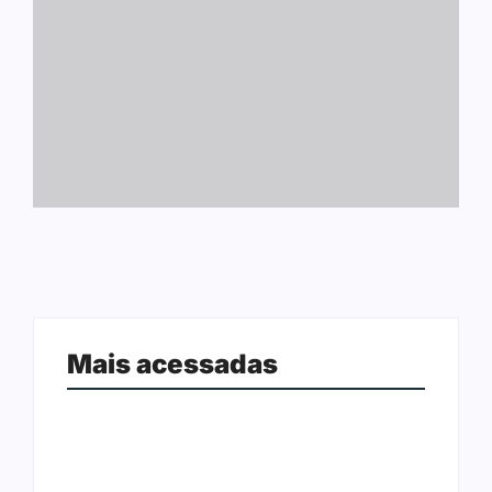
Mais acessadas
Ação conjunta apreende mais de
Joer 2026 inicia fases regionais em
R$ 800 mil em ouro ilegal escondido
nove cidades e reúne mais de 7,3
em carteira e sapato na BR 425
mil participantes
em…