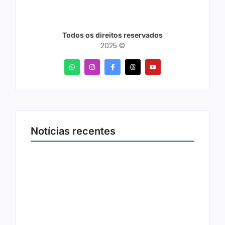
Todos os direitos reservados
2025 ©
Notícias recentes
Joer 2026 inicia fases regionais em nove
cidades e reúne mais de 7,3 mil
participantes
6 de agosto de 2026