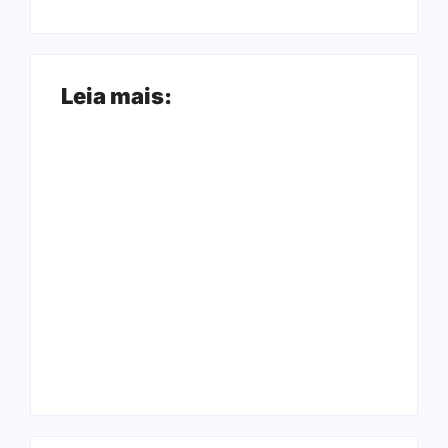
Leia mais:
Ação conjunta
Joer 2026 inicia
apreende mais de
fases regionais em
R$ 800 mil em ouro
nove cidades e
ilegal escondido em
reúne mais de 7,3
carteira e sapato na
mil participantes
BR 425 em…