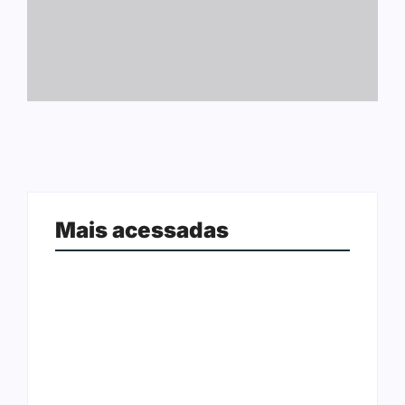
Mais acessadas
Ação conjunta apreende mais de
Joer 2026 inicia fases regionais em
R$ 800 mil em ouro ilegal escondido
nove cidades e reúne mais de 7,3
em carteira e sapato na BR 425
mil participantes
em…
Ji-Paraná ganhará voos diretos