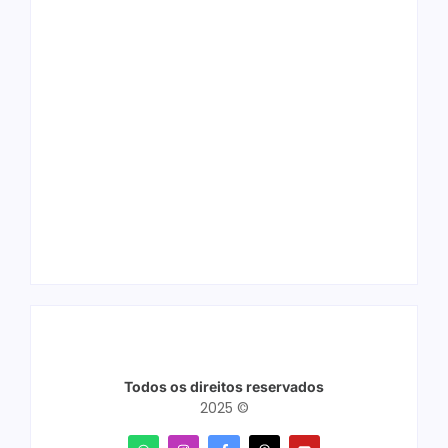
Ji-Paraná ganhará
voos diretos para
Nova Mamoré
São Paulo com
acerta a quina da
quatro frequências
Mega Sena pela
semanais a partir de
terceira vez em 10
dezembro
dias
Todos os direitos reservados
2025 ©