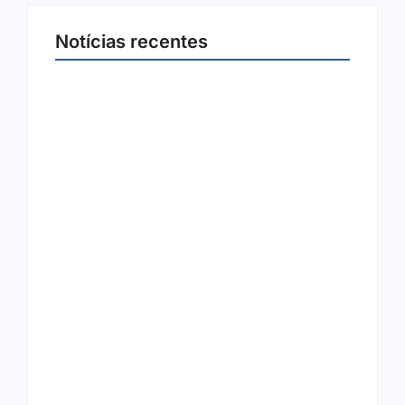
Notícias recentes
Joer 2026 inicia fases regionais em nove
cidades e reúne mais de 7,3 mil
participantes
6 de agosto de 2026
Ação conjunta apreende mais de R$ 800 mil
em ouro ilegal escondido em carteira e
sapato na BR 425 em…
6 de agosto de 2026