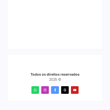
Ação conjunta
Joer 2026 inicia
apreende mais de
fases regionais em
R$ 800 mil em ouro
nove cidades e
ilegal escondido em
reúne mais de 7,3
carteira e sapato na
mil participantes
BR 425 em…
Todos os direitos reservados
2025 ©