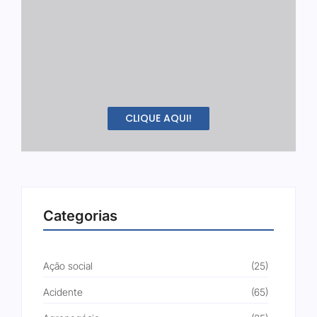
CLIQUE AQUI!
Categorias
Ação social
(25)
Acidente
(65)