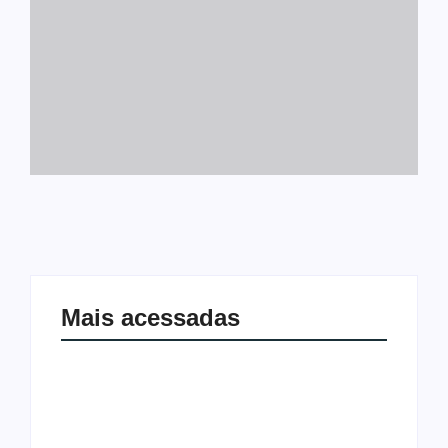
Mais acessadas
Joer 2026 inicia fases regionais em
Ação conjunta apreende mais de R$
nove cidades e reúne mais de 7,3 mil
800 mil em ouro ilegal escondido em
participantes
carteira e sapato na BR 425 em…