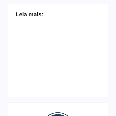
Leia mais:
Ação conjunta
Joer 2026 inicia
apreende mais de
fases regionais em
R$ 800 mil em ouro
nove cidades e
ilegal escondido em
reúne mais de 7,3
carteira e sapato na
mil participantes
BR 425 em…