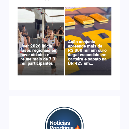
Ação conjunta
Joer 2026 inicia
apreende mais de
fases regionais em
R$ 800 mil em ouro
nove cidades e
ilegal escondido em
reúne mais de 7,3
carteira e sapato na
mil participantes
BR 425 em…