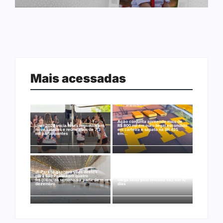
Mais acessadas
Ação conjunta apreende mais de
Joer 2026 inicia fases regionais em
R$ 800 mil em ouro ilegal escondido
nove cidades e reúne mais de 7,3
em carteira e sapato na BR 425
mil participantes
em…
Ji-Paraná ganhará voos diretos
para São Paulo com quatro
Nova Mamoré acerta a quina da
frequências semanais a partir de
Mega Sena pela terceira vez em 10
dezembro
dias