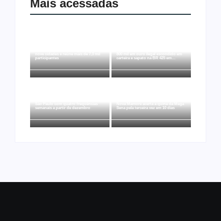
Mais acessadas
Joer 2026 inicia fases regionais em
Ação conjunta apreende mais de R$
nove cidades e reúne mais de 7,3 mil
800 mil em ouro ilegal escondido em
participantes
carteira e sapato na BR 425 em…
Ji-Paraná ganhará voos diretos para
São Paulo com quatro frequências
Nova Mamoré acerta a quina da Mega
semanais a partir de dezembro
Sena pela terceira vez em 10 dias