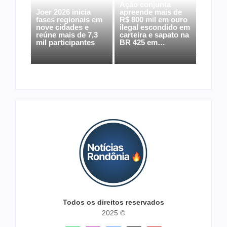
Ação conjunta
Joer 2026 inicia
apreende mais de
fases regionais em
R$ 800 mil em ouro
nove cidades e
ilegal escondido em
reúne mais de 7,3
carteira e sapato na
mil participantes
BR 425 em…
Todos os direitos reservados
2025 ©