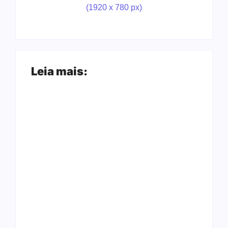
Leia mais:
Ação conjunta
Joer 2026 inicia
apreende mais de
fases regionais em
R$ 800 mil em ouro
nove cidades e
ilegal escondido em
reúne mais de 7,3
carteira e sapato na
mil participantes
BR 425 em…