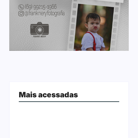
Mais acessadas
Ação conjunta apreende mais de
Joer 2026 inicia fases regionais em
R$ 800 mil em ouro ilegal escondido
nove cidades e reúne mais de 7,3
em carteira e sapato na BR 425
mil participantes
em…