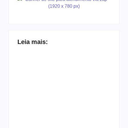
Leia mais:
Ji-Paraná ganhará
voos diretos para
Nova Mamoré
São Paulo com
acerta a quina da
quatro frequências
Mega Sena pela
semanais a partir de
terceira vez em 10
dezembro
dias