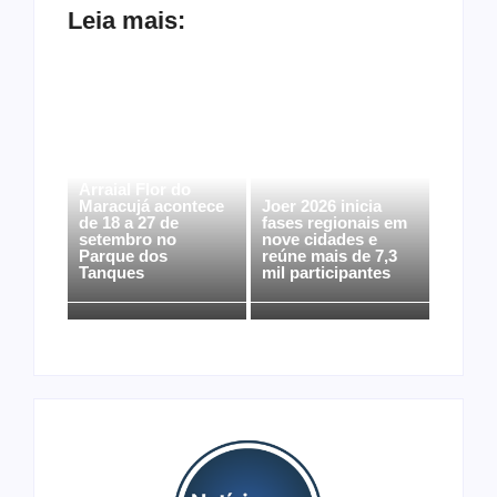
Leia mais:
Arraial Flor do
Maracujá acontece
Joer 2026 inicia
de 18 a 27 de
fases regionais em
setembro no
nove cidades e
Parque dos
reúne mais de 7,3
Tanques
mil participantes