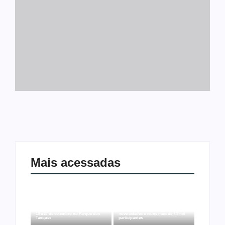
Mais acessadas
Arraial Flor do Maracujá acontece de
Joer 2026 inicia fases regionais em
18 a 27 de setembro no Parque dos
nove cidades e reúne mais de 7,3 mil
Tanques
participantes