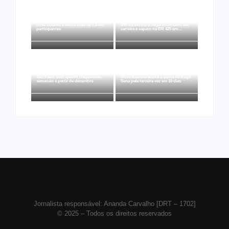
Joer 2026 inicia fases regionais em
Ação conjunta apreende mais de R$
nove cidades e reúne mais de 7,3 mil
800 mil em ouro ilegal escondido em
participantes
carteira e sapato na BR 425 em…
Ji-Paraná ganhará voos diretos para
São Paulo com quatro frequências
Nova Mamoré acerta a quina da Mega
semanais a partir de dezembro
Sena pela terceira vez em 10 dias
Jornalista responsável: Ananda Carvalho [DRT – 1702]
© 2025 – Todos os direitos reservados