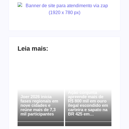
Leia mais:
Ação conjunta
Joer 2026 inicia
apreende mais de
fases regionais em
R$ 800 mil em ouro
nove cidades e
ilegal escondido em
reúne mais de 7,3
carteira e sapato na
mil participantes
BR 425 em…