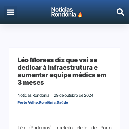
EMPREGO & CONCURSOS
PORTO VELHO
Léo Moraes diz que vai se
dedicar à infraestrutura e
aumentar equipe médica em
3 meses
Notícias Rondônia
29 de outubro de 2024
Porto Velho
,
Rondônia
,
Saúde
Léo (Podemos), prefeito eleito de Porto