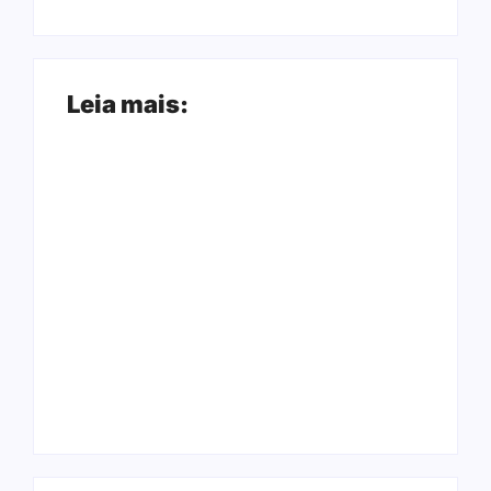
Leia mais:
Arraial Flor do
Joer 2026 inicia
Maracujá acontece
fases regionais em
de 18 a 27 de
nove cidades e
setembro no Parque
reúne mais de 7,3
dos Tanques
mil participantes