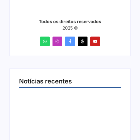
Todos os direitos reservados
2025 ©
Notícias recentes
Arraial Flor do Maracujá acontece de 18 a 27
de setembro no Parque dos Tanques
8 de agosto de 2026